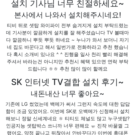
설치 기사님 너무 친절하세요~
본사에서 나와서 설치해주시네요!
티비 뒤로 셋탑 와이파이 전부 숨겨지게 설치 부탁드렸는
데 기사분이 깔끔하게 설치를 잘 해주셨습니다 TV 볼때마
다 깔끔하니 뿌듯 뿌듯 하네요 ~ 누나가 와서 보더니 자기
네 집도 바꾼다고 해서 일번가로 전화하라고 추천 했습니
다 혹시 소개비 있나요 ^ ^ 진행을 일사 천리 빨리 해결해
주셔서 바라는건 아니지만 추천시 혜택 있으면 연락 부탁
드립니다 ㅎㅎ 추천 많이 많이 할께요
SK 인터넷 TV결합 설치 후기~
내돈내산 너무 좋아요~
기존에 LG 썼었는데 백메가 써서 그런지 속도에 대한 답답
함이 조금 있었어요. 이번에 SK로 오백메가 신청해서 설치
해보니 정말 신세계네요 ㅎ 티티도 체널도 많고 누구셋탑?
인공지능 셋탑박스 쓰니까 너무 편해요 ㅠ 진작 바꿀껄 그
랬어요. 약정 끝나고 뒤찮아서 안바꾸다가 이번에 휴대폰