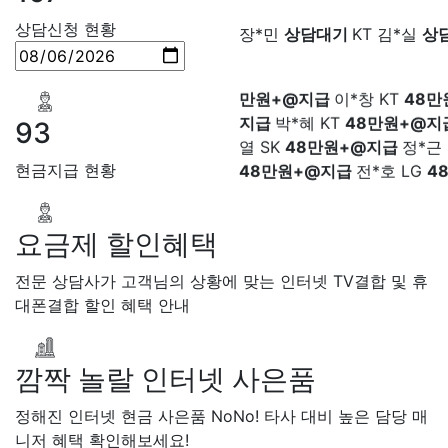
장*민 LG
48만원+@지급
김
LG 박*찬
상담중
KT 이*창
접
상담신청 현황
LG
48만원+@지급
박*찬 S
료
SK 박*혜
접수완료
SK 윤
만원+@지급
이*창 KT
48만
담중
KT 정*근
접수완료
LG 
지급
박*혜 KT
48만원+@지
상담중
KT 강*구
접수완료
K
열 SK
48만원+@지급
정*근 
석
접수완료
SK 김*욱
접수
93
48만원+@지급
전*호 LG
4
박*출
상담완료
LG 홍*표
접
+@지급
SK 정*석
상담완료
LG 이*승
현금지급 현황
대기
KT 김*채
상담완료
LG 
상담중
KT 이*찬
접수완료
S
요금제 할인혜택
솔
접수완료
SK 한*기
상담
최*희
접수완료
LG 김*석
상
전문 상담사가 고객님의 상황에 맞는 인터넷 TV결합 및 휴
KT 이*희
접수완료
KT 송*영
대폰결합 할인 혜택 안내
완료
SK 서*식
접수완료
KT 
접수완료
KT 신*헌
접수완료
*수
상담완료
LG 김*일
접수
깜짝 놀랄 인터넷 사은품
SK 박*련
상담완료
LG
정해진 인터넷 현금 사은품 NoNo! 타사 대비 높은 담당 매
니저 혜택 확인해보세요!