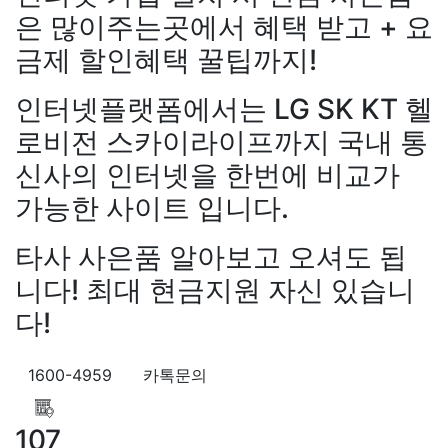
은 많이주는곳에서 혜택 받고 + 요
금제 할인혜택 꿀팁까지!
강*구 KT
설치완료
김*석 LG
인터넷플랫폼에서는 LG SK KT 헬
원+@지급
김*욱 KT
설치완
출 LG
48만원+@지급
홍*표 
로비전 스카이라이프까지 국내 통
48만원+@지급
정*석 KT
4
신사의 인터넷을 한번에 비교가
+@지급
이*승 LG
설치완료
LG
48만원+@지급
박*호 S
가능한 사이트 입니다.
만원+@지급
이*찬 KT
설치
*솔 KT
48만원+@지급
한*기
타사 사은품 알아보고 오셔도 됩
설치완료
최*희 SK
48만원+
니다! 최대 현금지원 자신 있습니
급
김*석 LG
48만원+@지급
다!
LG
48만원+@지급
송*영 K
만원+@지급
서*식 SK
48만
지급
변*열 KT
48만원+@지
1600-4959
카톡문의
헌 LG
48만원+@지급
이*수 
48만원+@지급
김*일 SK
4
107
+@지급
박*련 LG
48만원+
장*민
상담대기
KT 김*실
상