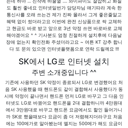
는데 하아 ... 진작에 바꿀껄 .... 와이파이도 잘잡히고 화질
도 훨씬 좋네요 인터넷일번가 담당자님 얘기따라 계속 한
통신사를 오래 쓰는건 제가 진짜 몰라서 그게 좋은줄알고
혜택 없이 썼더라고요 이번에 완전 신상품으로 싹 교체하
고 현금도 바로 받고 앞으로 3년 약정 쓰면 바로바로 교체
해야겠어요 ^ ^ 기사분도 엄청 친절하게 설치후에 다음날
장애 없는지 확인전화 주셨더라고요 ~ 여튼 KT 강추 합니
다 또 문의 있으면 인터넷플랫폼으로 연락 드릴께요 !!!
SK에서 LG로 인터넷 설치
주변 소개중입니다 ^^
기존에 사용하던 SK 약정이 종료되서 LG로 변경했어요 처
음 SK 사용했을 때 핸드폰도 같이 결합해서 사용했다가 동
시에 약정이 끝나면서 핸드폰 먼저 LG로 바꾸고 그 다음 인
터넷도 LG로 바꿨어요 핸드폰을 2대 결합하니까 4만원대
에서 3만원대로 바꾸고 핸드폰 요금에서도 할인 들어가니
까 SK로 했을때보다 요금이 좀 더 저렴해지더라구요 처음
에는 100메가로 알아봤는데 엘지는 500메가 해도 요금이