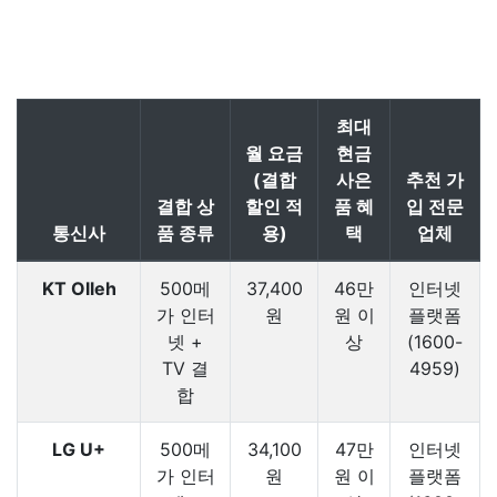
최대
월 요금
현금
(결합
사은
추천 가
결합 상
할인 적
품 혜
입 전문
통신사
품 종류
용)
택
업체
KT Olleh
500메
37,400
46만
인터넷
가 인터
원
원 이
플랫폼
넷 +
상
(1600-
TV 결
4959)
합
LG U+
500메
34,100
47만
인터넷
가 인터
원
원 이
플랫폼