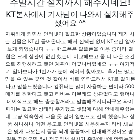
주말시간 설치까지 해주시네요!
KT본사에서 기사님이 나와서 설치해주
셨어요 ^^
자취하게 되면서 인터넷이 필요한 상황이었습니다 제가 사
는 건물은 KT만 들어온다고 해서 선택권 없이 KT로만 알아
보게 되었습니다 ㅜㅜ 핸드폰은 알뜰폰을 이용 중이라 결
합은 크게 상관이 없긴 했는데 비교해보고 좀 더 나은 조건
으로 진행하려고 했던 계획이 어긋나버렸네요 ㅜㅜ 여기저
기 알아보다가 1번가가 눈에 띄어서 찾아보니 후기도 많고
믿을 수 있는 곳인 것 같아서 바로 연락드려서 KT로 알아본
다고 말씀드렸습니다 컴퓨터는 많이 사용하는 편이라 500
메가를 원한다고 했고 티비는 아무래도 상관없다고 했더니
베이직으로 해도 충분할꺼라고 말씀해주시더라구요 와이
파이는 필요한 상태라 추가했고 셋탑에 대해 안내해주셨는
데 그냥 익숙한게 나을 듯 싶어 일반으로 선택 했습니다 상
품 하나하나 어떤 용도로 인터넷을 사용하는지 티비 채널
은 몇개 나오는지 등등 되게 꼼꼼하게 안내해주셨어요 평
일은 집에오면 8시 정도되서 설치가 주말에밖에 안되는데