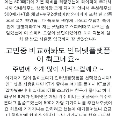
에는 500메가에 기본 티비를 희망했는데 와이파이 추가하
니까 안내해주신 상품이랑 크게 차이가 안나서 추천해주신
500메가+T올 채널+누구2셋탑이랑 와이파이 포함 된 상품
으로 설치 받았습니다 속도도 괜찮게 나오고 셋탑이 특이
한게 괜찮더라고요 저는 셋탑따로 스피커따로 나오는 줄
알았는데 이 스피커 모양이 셋탑이었어요 ㅎㅎ 덕분에 설
치 잘 받고 사은품 입금까지 잘 받았습니다
고민중 비교해봐도 인터넷플랫폼
이 최고네요~
주변에 소개 많이 시켜드릴꼐요 ~
여기저기 많이 알아보다가 인터넷플랫폼을 선택했습니다!
인터넷을 사용한다면 KT가 좋다는 얘기를 들어서 KT로만
알아봤습니다! 실제로 KT를 쓰고있는 친구가 좋다고 하더
라구요 !! 제가 인터넷은 게임 위주 티비는 넷플릭스 위주로
본다고 말씀드렸는데 500메가랑 기가지니를 추천해주셨어
요 처음에 기가지니는 안하려고 했는데 얘기들어보니 요금
이 천원밖에 차이가 안나서 그냥 기가지니로 했습니다 설