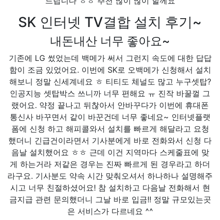
드립니다 ㅎㅎ 추천 많이 많이 할께요
SK 인터넷 TV결합 설치 후기~
내돈내산 너무 좋아요~
기존에 LG 썼었는데 백메가 써서 그런지 속도에 대한 답답
함이 조금 있었어요. 이번에 SK로 오백메가 신청해서 설치
해보니 정말 신세계네요 ㅎ 티티도 체널도 많고 누구셋탑?
인공지능 셋탑박스 쓰니까 너무 편해요 ㅠ 진작 바꿀껄 그
랬어요. 약정 끝나고 뒤찮아서 안바꾸다가 이번에 휴대폰
통신사 바꾸면서 같이 바꾼건데 너무 좋네요~ 인터넷플랫
폼에 신청 하고 해피콜와서 설치를 빠르게 해달라고 요청
했더니 긴급건이라면서 기사분에게 바로 전화와서 신청 다
음날 설치했어요 ㅎㅎ 근데 이건 지역마다 스케줄표에 맞
게 하는거라 저같은 경우는 진짜 빠르게 된 경우라고 하더
라구요. 기사분도 약속 시간 맞춰오셔서 하나하나 설명해주
시고 너무 친절하셨어요! 참 설치하고 다음날 전화해서 현
금지급 관련 문의했더니 그날 바로 입금!! 정말 규모있는곳
은 서비스가 다르네요 ^^