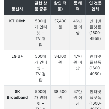
결합 상
할인 적
품 혜
입 전문
통신사
품 종류
용)
택
업체
KT Olleh
500메
37,400
46만
인터넷
가 인터
원
원 이
플랫폼
넷 +
상
(1600-
TV 결
4959)
합
LG U+
500메
34,100
47만
인터넷
가 인터
원
원 이
플랫폼
넷 +
상
(1600-
TV 결
4959)
합
SK
500메
38,500
47만
인터넷
Broadband
가 인터
원
원 이
플랫폼
넷 +
상
(1600-