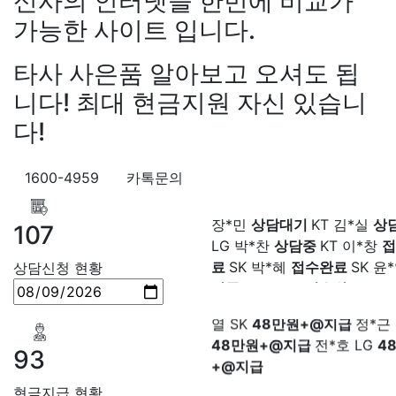
신사의 인터넷을 한번에 비교가
만원+@지급
이*찬 KT
설치
*솔 KT
48만원+@지급
한*기
가능한 사이트 입니다.
설치완료
최*희 SK
48만원+
급
김*석 LG
48만원+@지급
타사 사은품 알아보고 오셔도 됩
LG
48만원+@지급
송*영 K
니다! 최대 현금지원 자신 있습니
만원+@지급
서*식 SK
48만
다!
지급
변*열 KT
48만원+@지
헌 LG
48만원+@지급
이*수 
48만원+@지급
김*일 SK
4
1600-4959
카톡문의
+@지급
박*련 LG
48만원+
장*민
상담대기
KT 김*실
상
장*민 LG
48만원+@지급
김
LG 박*찬
상담중
KT 이*창
접
107
LG
48만원+@지급
박*찬 S
료
SK 박*혜
접수완료
SK 윤
만원+@지급
이*창 KT
48만
담중
KT 정*근
접수완료
LG 
상담신청 현황
지급
박*혜 KT
48만원+@지
상담중
KT 강*구
접수완료
K
열 SK
48만원+@지급
정*근 
석
접수완료
SK 김*욱
접수
48만원+@지급
전*호 LG
4
박*출
상담완료
LG 홍*표
접
+@지급
SK 정*석
상담완료
LG 이*승
93
대기
KT 김*채
상담완료
LG 
상담중
KT 이*찬
접수완료
S
현금지급 현황