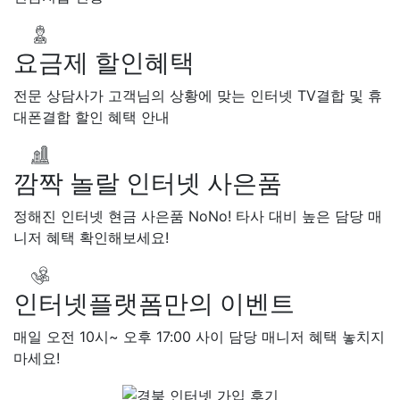
솔
접수완료
SK 한*기
상담
최*희
접수완료
LG 김*석
상
요금제 할인혜택
KT 이*희
접수완료
KT 송*영
완료
SK 서*식
접수완료
KT 
전문 상담사가 고객님의 상황에 맞는 인터넷 TV결합 및 휴
접수완료
KT 신*헌
접수완료
대폰결합 할인 혜택 안내
*수
상담완료
LG 김*일
접수
SK 박*련
상담완료
LG
깜짝 놀랄 인터넷 사은품
정해진 인터넷 현금 사은품 NoNo! 타사 대비 높은 담당 매
니저 혜택 확인해보세요!
인터넷플랫폼만의 이벤트
매일 오전 10시~ 오후 17:00 사이 담당 매니저 혜택 놓치지
마세요!