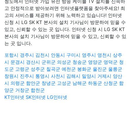
청도에서 인터넷 가입 유선 방송 케이블 TV 설치를 신속하
고 안정적으로 받아보려면 인터넷플랫폼을 찾아주세요! 최
고의 서비스를 제공하기 위해 노력하고 있습니다! 인터넷
신청 시 LG SK KT 본사의 설치 기사님이 방문하여 믿을 수
있고, 신뢰할 수 있는 곳 입니다. 인터넷 신청 시 LG SK KT
본사의 설치 기사님이 방문하여 믿을 수 있고, 신뢰할 수 있
는 곳 입니다.
포항시
경주시
김천시
안동시
구미시
영주시
영천시
상주
시
문경시
경산시
군위군
의성군
청송군
영양군
영덕군
청
도군
고령군
성주군
칠곡군
예천군
봉화군
울진군
울릉군
창원시
진주시
통영시
사천시
김해시
밀양시
거제시
양산
시
의령군
함안군
창녕군
고성군
남해군
하동군
산청군
함
양군
거창군
합천군
KT인터넷
SK인터넷
LG인터넷